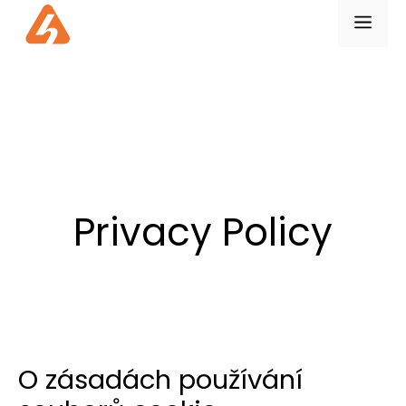
Přeskočit
ME
na
obsah
Privacy Policy
O zásadách používání